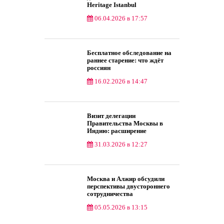
Heritage Istanbul
06.04.2026 в 17:57
События
Бесплатное обследование на
раннее старение: что ждёт
россиян
16.02.2026 в 14:47
Общество
Визит делегации
Правительства Москвы в
Индию: расширение
стратегического партнерства в
31.03.2026 в 12:27
сфере умных городов и
высоких технологий
События
Москва и Алжир обсудили
перспективы двустороннего
сотрудничества
05.05.2026 в 13:15
События