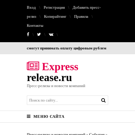
Вход
Регистрация
Добавить пресс-
релиз
Копирайтинг
Правила
Контакты
рт смогут принимать оплату цифровым рублем
Почему «admin» — ваш 
Express
release.ru
Пресс-релизы и новости компаний
МЕНЮ САЙТА
Пресс-релизы и новости компаний
»
События
»