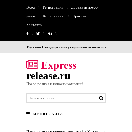
Вход
Регистрация
Добавить пресс-
релиз
Копирайтинг
Правила
Контакты
нты Банка Русский Стандарт смогут принимать оплату цифровым рублем
Express
release.ru
Пресс-релизы и новости компаний
МЕНЮ САЙТА
Пресс-релизы и новости компаний
»
Культура
»