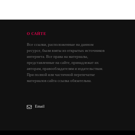
О САЙТЕ
Все ссылки, расположенные на данном
ресурсе, были взяты из открытых источников
интернета. Все права на материалы,
представленные на сайте, принадлежат их
авторам, правообладателям и издательствам.
При полной или частичной перепечатке
материалов сайта ссылка обязательна.
Email