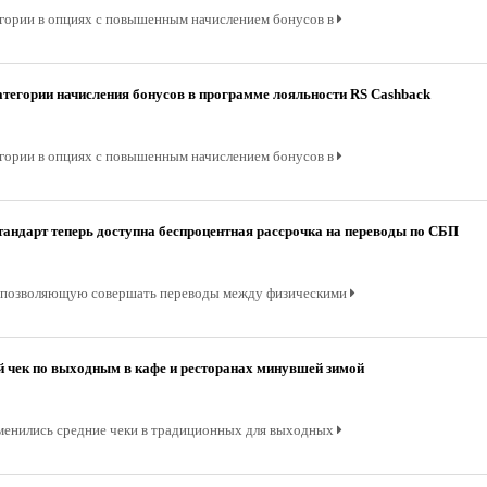
егории в опциях с повышенным начислением бонусов в
атегории начисления бонусов в программе лояльности RS Cashback
егории в опциях с повышенным начислением бонусов в
андарт теперь доступна беспроцентная рассрочка на переводы по СБП
у, позволяющую совершать переводы между физическими
й чек по выходным в кафе и ресторанах минувшей зимой
изменились средние чеки в традиционных для выходных