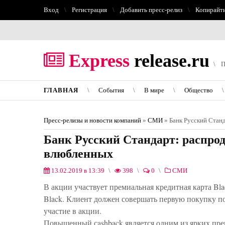
Вход
Регистрация
Добавить пресс-релиз
Копирайт
Express
release.ru
П
ГЛАВНАЯ
События
В мире
Общество
Пресс-релизы и новости компаний
»
СМИ
» Банк Русский Стан
Банк Русский Стандарт: распрод
влюбленных
13.02.2019 в 13:39
398
0
СМИ
В акции участвует премиальная кредитная карта Bla
Black. Клиент должен совершать первую покупку по
участие в акции.
Повышенный сashback является одним из ярких пре