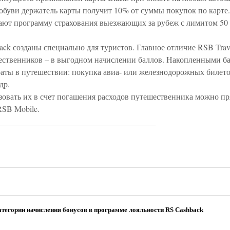
и обуви держатель карты получит 10% от суммы покупок по карте
чают программу страхования выезжающих за рубеж с лимитом 50
lack созданы специально для туристов. Главное отличие RSB Trav
шественников – в выгодном начислении баллов. Накопленными б
раты в путешествии: покупка авиа- или железнодорожных билето
др.
зовать их в счет погашения расходов путешественника можно пр
RSB Mobile.
______________________________________
атегории начисления бонусов в программе лояльности RS Cashback