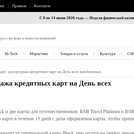
инг
Правила
Контакты
С 8 по 14 июня 2026 года — Неделя физической активности в
ресс-релизы и новости компаний
Hi-Tech
Маркетинг
Товары и услуги
Культура
СМ
дарт: распродажа кредитных карт на День всех влюбленных
ажа кредитных карт на День всех
ck и две карты для путешественников: RSB Travel Platinum и RSB
 карте в течение 15 дней с даты оформления карты, чтобы приня
имуществ премиальной карты Black: при оплате на любых автоза