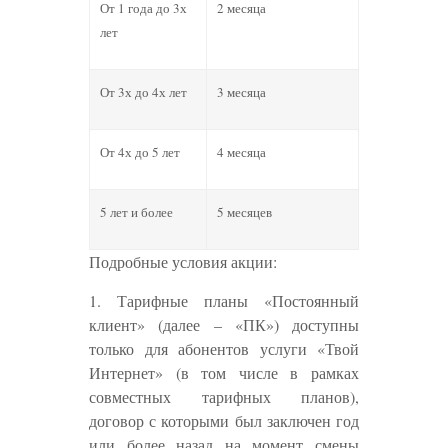
От 1 года до 3х
2 месяца
лет
От 3х до 4х лет
3 месяца
От 4х до 5 лет
4 месяца
5 лет и более
5 месяцев
Подробные условия акции:
1. Тарифные планы «Постоянный
клиент» (далее – «ПК») доступны
только для абонентов услуги «Твой
Интернет» (в том числе в рамках
совместных тарифных планов),
договор с которыми был заключен год
или более назад на момент смены