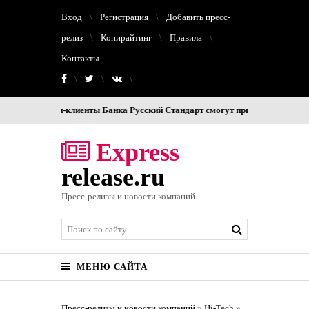
Вход
Регистрация
Добавить пресс-
релиз
Копирайтинг
Правила
Контакты
омпании-клиенты Банка Русский Стандарт смогут принимать оплату цифр
Express
release.ru
Пресс-релизы и новости компаний
МЕНЮ САЙТА
Пресс-релизы и новости компаний
»
Hi-Tech
»