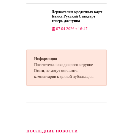
Держателям кредитных карт
Банка Русский Стандарт
теперь доступна
беспроцентная рассрочка на
07.04.2026 в 16:47
переводы по СБП
Общество
Информация
Посетители, находящиеся в группе
Гости
, не могут оставлять
комментарии к данной публикации.
ПОСЛЕДНИЕ НОВОСТИ