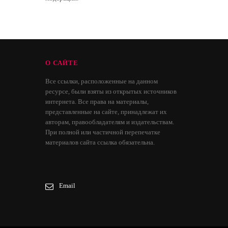
О САЙТЕ
Все ссылки, расположенные на данном
ресурсе, были взяты из открытых источников
интернета. Все права на материалы,
представленные на сайте, принадлежат их
авторам, правообладателям и издательствам.
При полной или частичной перепечатке
материалов сайта ссылка обязательна.
Email